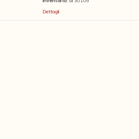
Inventario:
sil 30105
Dettagli