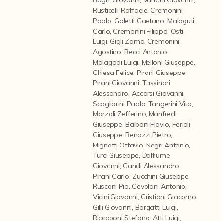
Contattaci
Rusticelli Raffaele
,
Cremonini
Paolo
,
Galetti Gaetano
,
Malaguti
Carlo
,
Cremonini Filippo
,
Osti
Luigi
,
Gigli Zama
,
Cremonini
Agostino
,
Becci Antonio
,
Malagodi Luigi
,
Melloni Giuseppe
,
Chiesa Felice
,
Pirani Giuseppe
,
Pirani Giovanni
,
Tassinari
Alessandro
,
Accorsi Giovanni
,
Scagliarini Paolo
,
Tangerini Vito
,
Marzoli Zefferino
,
Manfredi
Giuseppe
,
Balboni Flavio
,
Ferioli
Giuseppe
,
Benazzi Pietro
,
Mignatti Ottavio
,
Negri Antonio
,
Turci Giuseppe
,
Dalfiume
Giovanni
,
Candi Alessandro
,
Pirani Carlo
,
Zucchini Giuseppe
,
Rusconi Pio
,
Cevolani Antonio
,
Vicini Giovanni
,
Cristiani Giacomo
,
Gilli Giovanni
,
Borgatti Luigi
,
Riccoboni Stefano
,
Atti Luigi
,