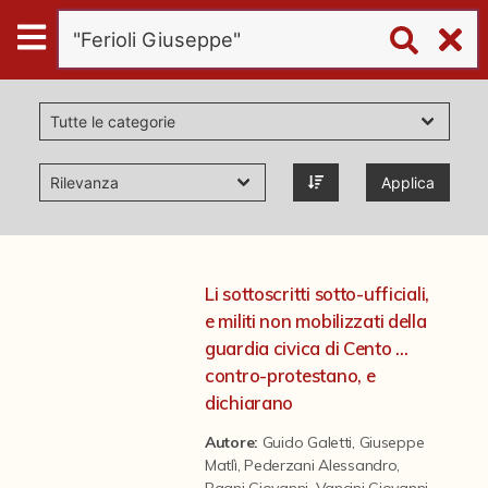
Digital
Humanities
Donazioni
Applica
Pubblicazioni
Collezioni
Li sottoscritti sotto-ufficiali,
e militi non mobilizzati della
virtual tour
guardia civica di Cento ...
contro-protestano, e
dichiarano
Il progetto Digital Humanities
Autore:
Guido Galetti
,
Giuseppe
Matlì
,
Pederzani Alessandro
,
Bagni Giovanni
,
Vancini Giovanni
,