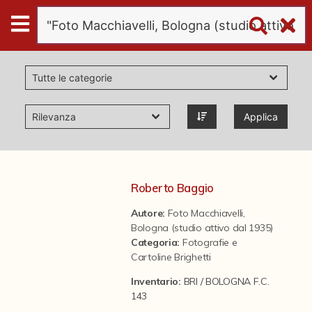
Digital
Humanities
Donazioni
Applica
Pubblicazioni
Collezioni
Roberto Baggio
Autore:
Foto Macchiavelli,
virtual tour
Bologna (studio attivo dal 1935)
Categoria
:
Fotografie e
Cartoline Brighetti
Il progetto Digital Humanities
Inventario:
BRI / BOLOGNA F.C.
143