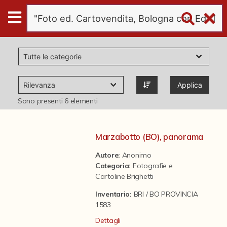
Digital
Humanities
Donazioni
Applica
Pubblicazioni
Sono presenti
6
elementi
Collezioni
Marzabotto (BO), panorama
Autore:
Anonimo
virtual tour
Categoria
:
Fotografie e
Cartoline Brighetti
Il progetto Digital Humanities
Inventario:
BRI / BO PROVINCIA
1583
Dettagli