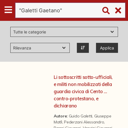
Digital
Humanities
Donazioni
Applica
Pubblicazioni
Collezioni
Li sottoscritti sotto-ufficiali,
e militi non mobilizzati della
virtual tour
guardia civica di Cento ...
contro-protestano, e
dichiarano
Il progetto Digital Humanities
Autore:
Guido Galetti
,
Giuseppe
Matlì
,
Pederzani Alessandro
,
Bagni Giovanni
,
Vancini Giovanni
,