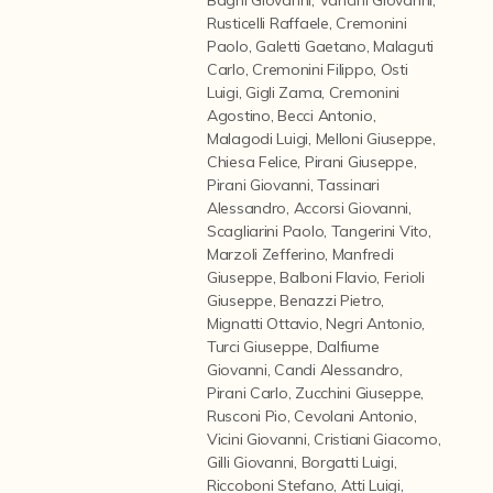
Contattaci
Rusticelli Raffaele
,
Cremonini
Paolo
,
Galetti Gaetano
,
Malaguti
Carlo
,
Cremonini Filippo
,
Osti
Luigi
,
Gigli Zama
,
Cremonini
Agostino
,
Becci Antonio
,
Malagodi Luigi
,
Melloni Giuseppe
,
Chiesa Felice
,
Pirani Giuseppe
,
Pirani Giovanni
,
Tassinari
Alessandro
,
Accorsi Giovanni
,
Scagliarini Paolo
,
Tangerini Vito
,
Marzoli Zefferino
,
Manfredi
Giuseppe
,
Balboni Flavio
,
Ferioli
Giuseppe
,
Benazzi Pietro
,
Mignatti Ottavio
,
Negri Antonio
,
Turci Giuseppe
,
Dalfiume
Giovanni
,
Candi Alessandro
,
Pirani Carlo
,
Zucchini Giuseppe
,
Rusconi Pio
,
Cevolani Antonio
,
Vicini Giovanni
,
Cristiani Giacomo
,
Gilli Giovanni
,
Borgatti Luigi
,
Riccoboni Stefano
,
Atti Luigi
,