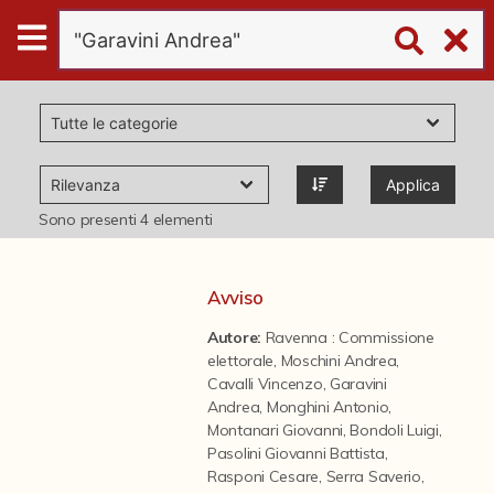
Digital
Humanities
Donazioni
Applica
Pubblicazioni
Sono presenti
4
elementi
Collezioni
Avviso
Autore:
Ravenna : Commissione
virtual tour
elettorale
,
Moschini Andrea
,
Cavalli Vincenzo
,
Garavini
Andrea
,
Monghini Antonio
,
Il progetto Digital Humanities
Montanari Giovanni
,
Bondoli Luigi
,
Pasolini Giovanni Battista
,
Rasponi Cesare
,
Serra Saverio
,