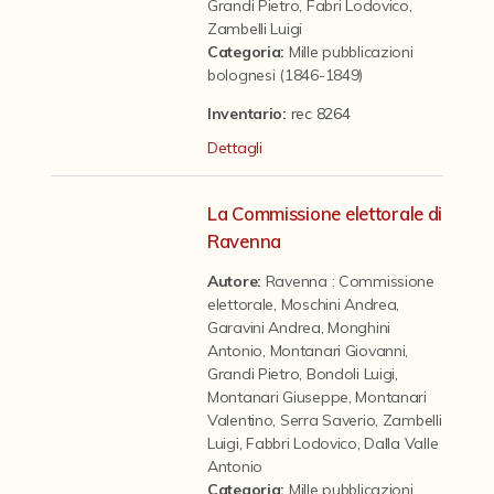
Contattaci
Grandi Pietro
,
Fabri Lodovico
,
Zambelli Luigi
Categoria
:
Mille pubblicazioni
bolognesi (1846-1849)
Inventario:
rec 8264
Dettagli
La Commissione elettorale di
Ravenna
Autore:
Ravenna : Commissione
elettorale
,
Moschini Andrea
,
Garavini Andrea
,
Monghini
Antonio
,
Montanari Giovanni
,
Grandi Pietro
,
Bondoli Luigi
,
Montanari Giuseppe
,
Montanari
Valentino
,
Serra Saverio
,
Zambelli
Luigi
,
Fabbri Lodovico
,
Dalla Valle
Antonio
Categoria
:
Mille pubblicazioni