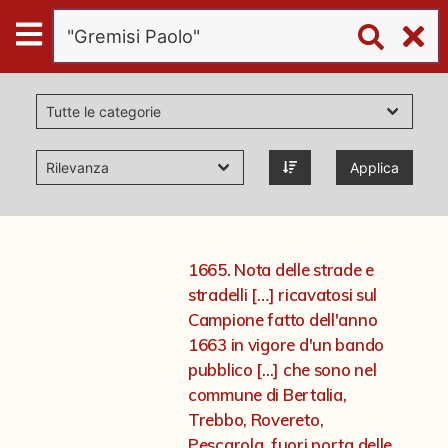
Digital
Humanities
Donazioni
Applica
Pubblicazioni
Collezioni
1665. Nota delle strade e
stradelli […] ricavatosi sul
virtual tour
Campione fatto dell'anno
1663 in vigore d'un bando
pubblico [...] che sono nel
Il progetto Digital Humanities
commune di Bertalia,
Trebbo, Rovereto,
Pescarola, fuori porta delle