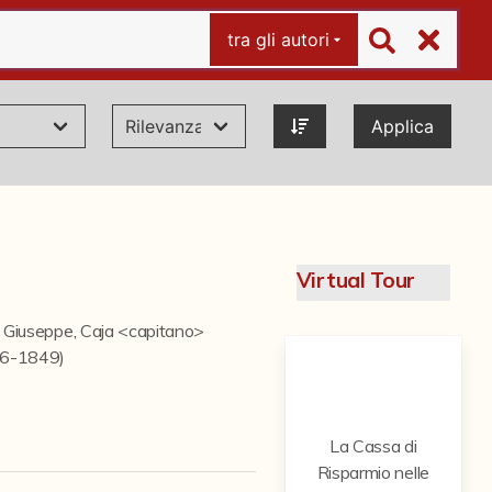
tra gli autori
Applica
Virtual Tour
i Giuseppe
,
Caja <capitano>
846-1849)
La Cassa di
Risparmio nelle