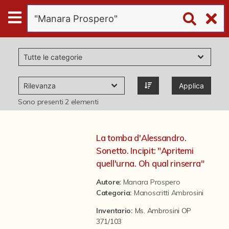
Digital
Humanities
Donazioni
Applica
Pubblicazioni
Sono presenti
2
elementi
Collezioni
La tomba d'Alessandro.
Sonetto. Incipit: "Apritemi
virtual tour
quell'urna. Oh qual rinserra"
Autore:
Manara Prospero
Categoria
:
Manoscritti Ambrosini
Il progetto Digital Humanities
Inventario:
Ms. Ambrosini OP
371/103