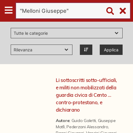
Digital
Humanities
Donazioni
Applica
Pubblicazioni
Collezioni
Li sottoscritti sotto-ufficiali,
e militi non mobilizzati della
virtual tour
guardia civica di Cento ...
contro-protestano, e
dichiarano
Il progetto Digital Humanities
Autore:
Guido Galetti
,
Giuseppe
Matlì
,
Pederzani Alessandro
,
Bagni Giovanni
,
Vancini Giovanni
,