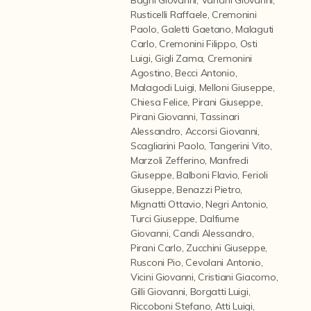
Contattaci
Rusticelli Raffaele
,
Cremonini
Paolo
,
Galetti Gaetano
,
Malaguti
Carlo
,
Cremonini Filippo
,
Osti
Luigi
,
Gigli Zama
,
Cremonini
Agostino
,
Becci Antonio
,
Malagodi Luigi
,
Melloni Giuseppe
,
Chiesa Felice
,
Pirani Giuseppe
,
Pirani Giovanni
,
Tassinari
Alessandro
,
Accorsi Giovanni
,
Scagliarini Paolo
,
Tangerini Vito
,
Marzoli Zefferino
,
Manfredi
Giuseppe
,
Balboni Flavio
,
Ferioli
Giuseppe
,
Benazzi Pietro
,
Mignatti Ottavio
,
Negri Antonio
,
Turci Giuseppe
,
Dalfiume
Giovanni
,
Candi Alessandro
,
Pirani Carlo
,
Zucchini Giuseppe
,
Rusconi Pio
,
Cevolani Antonio
,
Vicini Giovanni
,
Cristiani Giacomo
,
Gilli Giovanni
,
Borgatti Luigi
,
Riccoboni Stefano
,
Atti Luigi
,