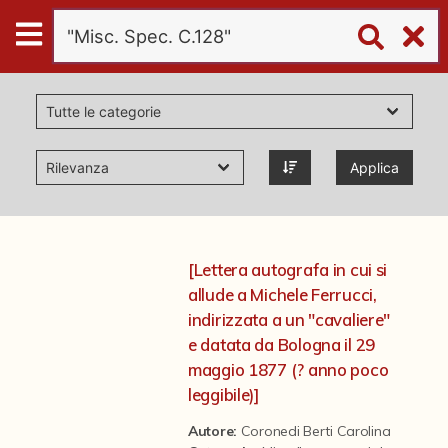
Digital
Humanities
Donazioni
Applica
Pubblicazioni
Collezioni
[Lettera autografa in cui si
allude a Michele Ferrucci,
virtual tour
indirizzata a un "cavaliere"
e datata da Bologna il 29
maggio 1877 (? anno poco
Il progetto Digital Humanities
leggibile)]
Autore:
Coronedi Berti Carolina