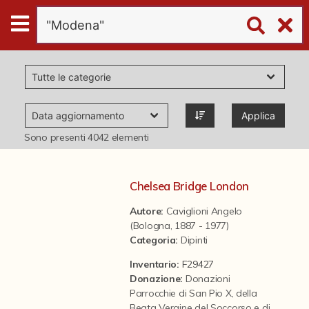
Digital
Humanities
Donazioni
Applica
Pubblicazioni
Sono presenti
4042
elementi
Collezioni
Chelsea Bridge London
Autore:
Caviglioni Angelo
virtual tour
(Bologna, 1887 - 1977)
Categoria
:
Dipinti
Il progetto Digital Humanities
Inventario:
F29427
Donazione
:
Donazioni
Parrocchie di San Pio X, della
Beata Vergine del Soccorso e di