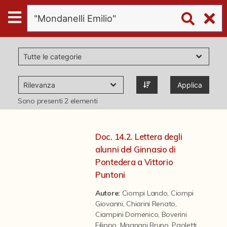
Digital
Humanities
Donazioni
Applica
Pubblicazioni
Sono presenti
2
elementi
Collezioni
Doc. 14.2. Lettera degli
alunni del Ginnasio di
virtual tour
Pontedera a Vittorio
Puntoni
Il progetto Digital Humanities
Autore:
Ciompi Lando
,
Ciompi
Giovanni
,
Chiarini Renato
,
Ciampini Domenico
,
Boverini
Filippo
,
Magnani Bruno
,
Paoletti