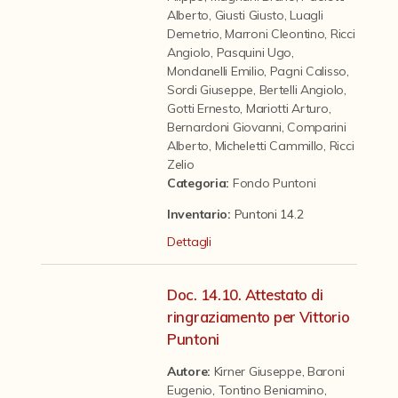
Contattaci
Alberto
,
Giusti Giusto
,
Luagli
Demetrio
,
Marroni Cleontino
,
Ricci
Angiolo
,
Pasquini Ugo
,
Mondanelli Emilio
,
Pagni Calisso
,
Sordi Giuseppe
,
Bertelli Angiolo
,
Gotti Ernesto
,
Mariotti Arturo
,
Bernardoni Giovanni
,
Comparini
Alberto
,
Micheletti Cammillo
,
Ricci
Zelio
Categoria
:
Fondo Puntoni
Inventario:
Puntoni 14.2
Dettagli
Doc. 14.10. Attestato di
ringraziamento per Vittorio
Puntoni
Autore:
Kirner Giuseppe
,
Baroni
Eugenio
,
Tontino Beniamino
,