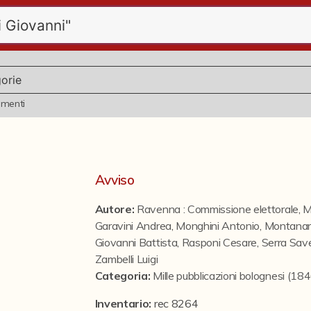
ementi
Avviso
Autore:
Ravenna : Commissione elettorale
,
M
Garavini Andrea
,
Monghini Antonio
,
Montanari
Giovanni Battista
,
Rasponi Cesare
,
Serra Save
Zambelli Luigi
Categoria
:
Mille pubblicazioni bolognesi (1
Inventario:
rec 8264