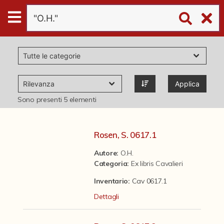
Digital
Humanities
Donazioni
Applica
Pubblicazioni
Sono presenti
5
elementi
Collezioni
Rosen, S. 0617.1
Autore:
O.H.
virtual tour
Categoria
:
Ex libris Cavalieri
Inventario:
Cav 0617.1
Il progetto Digital Humanities
Dettagli