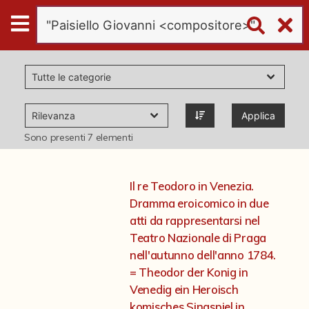
Digital
Humanities
Donazioni
Applica
Pubblicazioni
Sono presenti
7
elementi
Collezioni
Il re Teodoro in Venezia.
Dramma eroicomico in due
virtual tour
atti da rappresentarsi nel
Teatro Nazionale di Praga
nell'autunno dell'anno 1784.
Il progetto Digital Humanities
= Theodor der Konig in
Venedig ein Heroisch
komisches Singspiel in