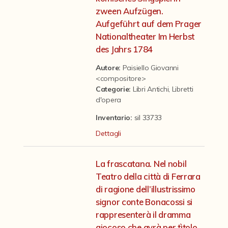
Contattaci
zween Aufzügen.
Aufgeführt auf dem Prager
Nationaltheater Im Herbst
des Jahrs 1784
Autore:
Paisiello Giovanni
<compositore>
Categorie
:
Libri Antichi
,
Libretti
d'opera
Inventario:
sil 33733
Dettagli
La frascatana. Nel nobil
Teatro della città di Ferrara
di ragione dell’illustrissimo
signor conte Bonacossi si
rappresenterà il dramma
giocoso che avrà per tìtolo