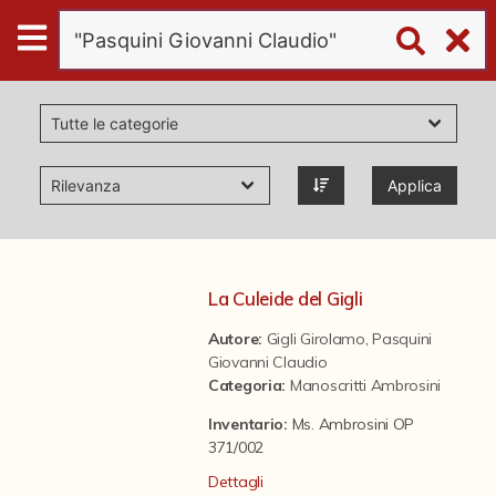
Digital
Humanities
Donazioni
Applica
Pubblicazioni
Collezioni
La Culeide del Gigli
Autore:
Gigli Girolamo
,
Pasquini
virtual tour
Giovanni Claudio
Categoria
:
Manoscritti Ambrosini
Il progetto Digital Humanities
Inventario:
Ms. Ambrosini OP
371/002
Dettagli