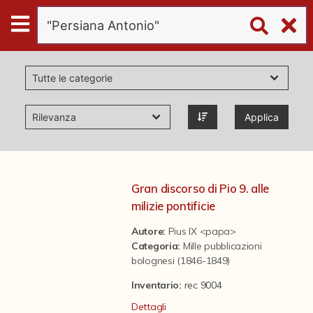
Digital
Humanities
Donazioni
Applica
Pubblicazioni
Collezioni
Gran discorso di Pio 9. alle
milizie pontificie
virtual tour
Autore:
Pius IX <papa>
Categoria
:
Mille pubblicazioni
bolognesi (1846-1849)
Il progetto Digital Humanities
Inventario:
rec 9004
Dettagli