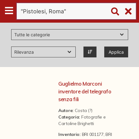
Digital
Humanities
Donazioni
Applica
Pubblicazioni
Collezioni
Guglielmo Marconi
inventore del telegrafo
virtual tour
senza fili
Autore:
Costa (?)
Categoria
:
Fotografie e
Il progetto Digital Humanities
Cartoline Brighetti
Inventario:
BRI 001177; BRI