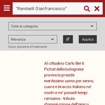
Digital
Humanities
Donazioni
Applica
Pubblicazioni
Sono presenti
43
elementi
Collezioni
Al cittadino Carlo Berti
Pichat della bolognese
virtual tour
provincia preside
meritissimo uomo per senno,
cuore e braccio italiano ne'
Il progetto Digital Humanities
nostri e ne' passati tempi
rarissimo : tributo
d'ammirazione dell'amico