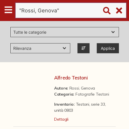
Digital
Humanities
Donazioni
Applica
Pubblicazioni
Collezioni
Alfredo Testoni
Autore:
Rossi, Genova
virtual tour
Categoria
:
Fotografie Testoni
Inventario:
Testoni, serie 33,
Il progetto Digital Humanities
unità 0803
Dettagli