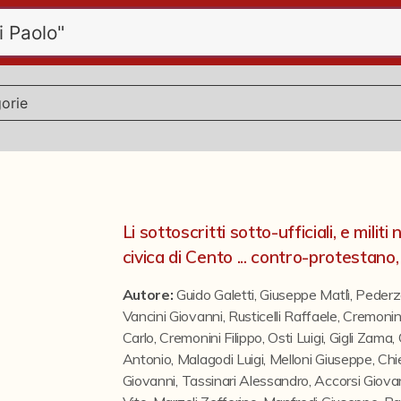
Li sottoscritti sotto-ufficiali, e milit
civica di Cento ... contro-protestano,
Autore:
Guido Galetti
,
Giuseppe Matlì
,
Pederz
Vancini Giovanni
,
Rusticelli Raffaele
,
Cremonin
Carlo
,
Cremonini Filippo
,
Osti Luigi
,
Gigli Zama
,
Antonio
,
Malagodi Luigi
,
Melloni Giuseppe
,
Chi
Giovanni
,
Tassinari Alessandro
,
Accorsi Giova