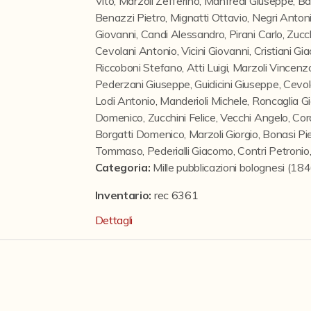
Vito
,
Marzoli Zefferino
,
Manfredi Giuseppe
,
Ba
Benazzi Pietro
,
Mignatti Ottavio
,
Negri Anton
Giovanni
,
Candi Alessandro
,
Pirani Carlo
,
Zucc
Cevolani Antonio
,
Vicini Giovanni
,
Cristiani G
Riccoboni Stefano
,
Atti Luigi
,
Marzoli Vincenz
Pederzani Giuseppe
,
Guidicini Giuseppe
,
Cevol
Lodi Antonio
,
Manderioli Michele
,
Roncaglia G
Domenico
,
Zucchini Felice
,
Vecchi Angelo
,
Cor
Borgatti Domenico
,
Marzoli Giorgio
,
Bonasi Pi
Tommaso
,
Pederialli Giacomo
,
Contri Petronio
Categoria
:
Mille pubblicazioni bolognesi (1
Inventario:
rec 6361
Dettagli