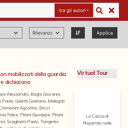
tra gli autori
Applica
Virtual Tour
i non mobilizzati della guardia
 e dichiarano
ani Alessandro
,
Bagni Giovanni
,
i Paolo
,
Galetti Gaetano
,
Malaguti
Cremonini Agostino
,
Becci
esa Felice
,
Pirani Giuseppe
,
Pirani
La Cassa di
nni
,
Scagliarini Paolo
,
Tangerini
Risparmio nelle