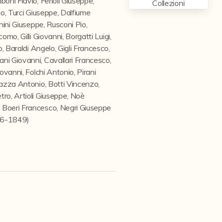
lboni Flavio
,
Ferioli Giuseppe
,
Collezioni
io
,
Turci Giuseppe
,
Dalfiume
hini Giuseppe
,
Rusconi Pio
,
iacomo
,
Gilli Giovanni
,
Borgatti Luigi
,
o
,
Baraldi Angelo
,
Gigli Francesco
,
ani Giovanni
,
Cavallari Francesco
,
iovanni
,
Folchi Antonio
,
Pirani
azza Antonio
,
Botti Vincenzo
,
etro
,
Artioli Giuseppe
,
Noè
,
Boeri Francesco
,
Negri Giuseppe
846-1849)