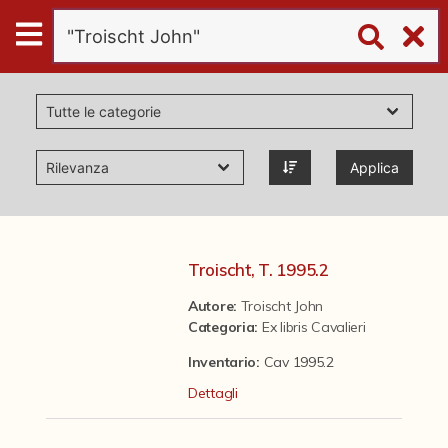
Digital
Humanities
Donazioni
Applica
Pubblicazioni
Collezioni
Troischt, T. 1995.2
Autore:
Troischt John
virtual tour
Categoria
:
Ex libris Cavalieri
Inventario:
Cav 1995.2
Il progetto Digital Humanities
Dettagli