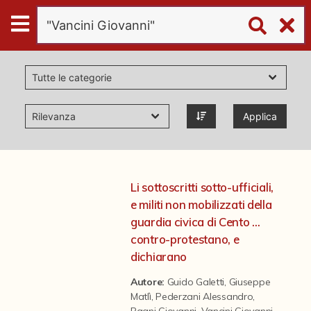
Digital
Humanities
Donazioni
Applica
Pubblicazioni
Collezioni
Li sottoscritti sotto-ufficiali,
e militi non mobilizzati della
virtual tour
guardia civica di Cento ...
contro-protestano, e
dichiarano
Il progetto Digital Humanities
Autore:
Guido Galetti
,
Giuseppe
Matlì
,
Pederzani Alessandro
,
Bagni Giovanni
,
Vancini Giovanni
,