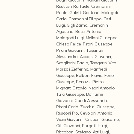
Contattaci
Rusticelli Raffaele
,
Cremonini
Paolo
,
Galetti Gaetano
,
Malaguti
Carlo
,
Cremonini Filippo
,
Osti
Luigi
,
Gigli Zama
,
Cremonini
Agostino
,
Becci Antonio
,
Malagodi Luigi
,
Melloni Giuseppe
,
Chiesa Felice
,
Pirani Giuseppe
,
Pirani Giovanni
,
Tassinari
Alessandro
,
Accorsi Giovanni
,
Scagliarini Paolo
,
Tangerini Vito
,
Marzoli Zefferino
,
Manfredi
Giuseppe
,
Balboni Flavio
,
Ferioli
Giuseppe
,
Benazzi Pietro
,
Mignatti Ottavio
,
Negri Antonio
,
Turci Giuseppe
,
Dalfiume
Giovanni
,
Candi Alessandro
,
Pirani Carlo
,
Zucchini Giuseppe
,
Rusconi Pio
,
Cevolani Antonio
,
Vicini Giovanni
,
Cristiani Giacomo
,
Gilli Giovanni
,
Borgatti Luigi
,
Riccoboni Stefano
,
Atti Luigi
,