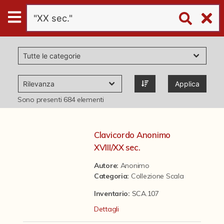
Digital
Humanities
Donazioni
Applica
Pubblicazioni
Sono presenti
684
elementi
Collezioni
Clavicordo Anonimo
XVIII/XX sec.
virtual tour
Autore:
Anonimo
Categoria
:
Collezione Scala
Il progetto Digital Humanities
Inventario:
SCA.107
Dettagli