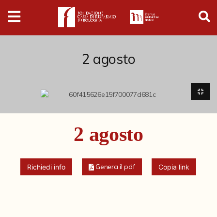
Digital
Humanities
Donazioni
2 agosto
Pubblicazioni
Collezioni
2 agosto
Arti Applicate
Cataloghi storici
Genera il pdf
Richiedi info
Copia link
Dipinti
Disegni