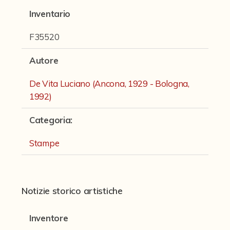
Fondi archivistici e raccolte documentarie
Inventario
Fondi Fotografici
F35520
Fotografia e Nuovi Media
Autore
Manoscritti
De Vita Luciano (Ancona, 1929 - Bologna,
Sculture
1992)
Stampe
Categoria
:
Strumenti Musicali
Stampe
Testi a Stampa
virtual tour
Notizie storico artistiche
Il progetto Digital Humanities
Inventore