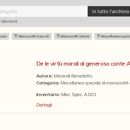
in tutto l'archivio
3
elementi
osini
Manoscritti Sassoli
Manoscritti Silvani
Miscellanea speci
De le virtù morali al generoso conte 
Autore:
Morandi Benedetto
Categoria
:
Miscellanea speciale di manoscritti
Inventario:
Misc. Spec. A.001
Dettagli