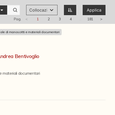
Applica
Pag.
<
1
2
3
4
…
181
>
ale di manoscritti e materiali documentari
Andrea Bentivoglio
 e materiali documentari