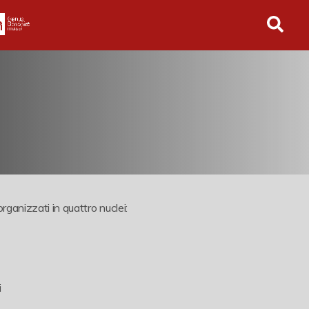
in tutto l'archivio
rganizzati in quattro nuclei:
i