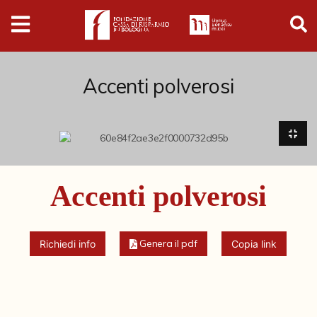
Digital
Humanities
Donazioni
Accenti polverosi
Pubblicazioni
Collezioni
Accenti polverosi
Arti Applicate
Cataloghi storici
Genera il pdf
Richiedi info
Copia link
Dipinti
Disegni