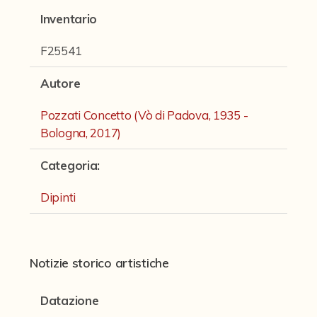
Fondi archivistici e raccolte documentarie
Inventario
Fondi Fotografici
F25541
Fotografia e Nuovi Media
Autore
Manoscritti
Pozzati Concetto (Vò di Padova, 1935 -
Sculture
Bologna, 2017)
Stampe
Categoria
:
Strumenti Musicali
Dipinti
Testi a Stampa
virtual tour
Notizie storico artistiche
Il progetto Digital Humanities
Datazione