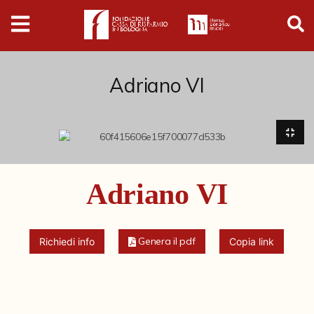
Digital
Humanities
Donazioni
Adriano VI
Pubblicazioni
Collezioni
Adriano VI
Arti Applicate
Cataloghi storici
Genera il pdf
Richiedi info
Copia link
Dipinti
Disegni