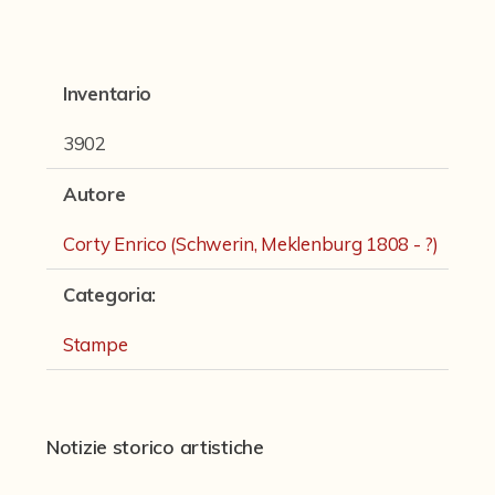
Fondi archivistici e raccolte documentarie
Fondi Fotografici
Inventario
Fotografia e Nuovi Media
Manoscritti
3902
Sculture
Autore
Stampe
Corty Enrico (Schwerin, Meklenburg 1808 - ?)
Strumenti Musicali
Categoria
:
Testi a Stampa
Stampe
virtual tour
Il progetto Digital Humanities
Notizie storico artistiche