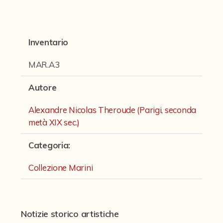
Fondi archivistici e raccolte documentarie
Fondi Fotografici
Inventario
Fotografia e Nuovi Media
Manoscritti
MAR.A3
Sculture
Autore
Stampe
Alexandre Nicolas Theroude (Parigi, seconda
Strumenti Musicali
metà XIX sec.)
Collezione Marini
Categoria
:
Collezione Scala
Collezione Marini
Collezione Tagliavini
Collezione Tamminga
Notizie storico artistiche
Miscellanea Strumenti Musicali