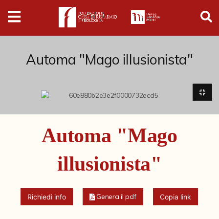
Digital
Humanities
Donazioni
Automa "Mago illusionista"
Pubblicazioni
Collezioni
Automa "Mago
Arti Applicate
illusionista"
Cataloghi storici
Dipinti
Genera il pdf
Richiedi info
Copia link
Disegni