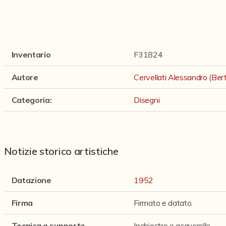
Inventario
F31824
Autore
Cervellati Alessandro (Be
Categoria
:
Disegni
Notizie storico artistiche
Datazione
1952
Firma
Firmato e datato.
Tecnica e supporto
Inchiostro e acquerello