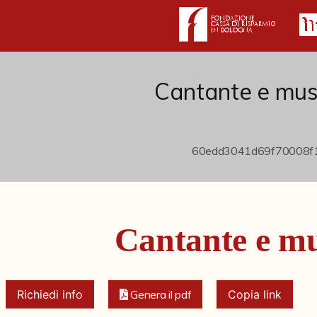
Cantante e mus
Cantante e mu
Richiedi info
Genera il pdf
Copia link