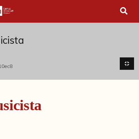
in tutto l'archivio
icista
sicista