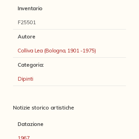
Fondi archivistici e raccolte documentarie
Inventario
Fondi Fotografici
F25501
Fotografia e Nuovi Media
Autore
Manoscritti
Colliva Lea (Bologna, 1901 -1975)
Sculture
Stampe
Categoria
:
Strumenti Musicali
Dipinti
Testi a Stampa
virtual tour
Notizie storico artistiche
Datazione
Il progetto Digital Humanities
1967