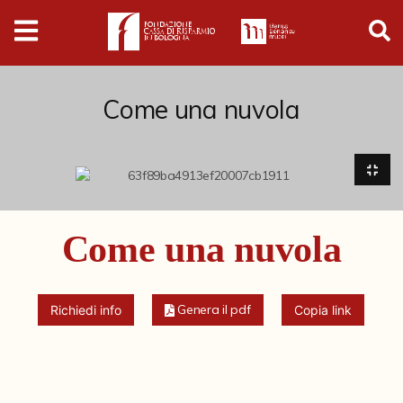
Digital
Humanities
Donazioni
Come una nuvola
Pubblicazioni
Collezioni
Come una nuvola
Arti Applicate
Cataloghi storici
Genera il pdf
Richiedi info
Copia link
Dipinti
Disegni