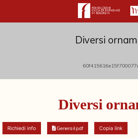
Diversi ornam
Diversi orna
Richiedi info
Genera il pdf
Copia link