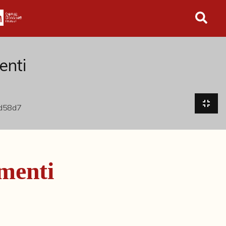
in tutto l'archivio
enti
menti