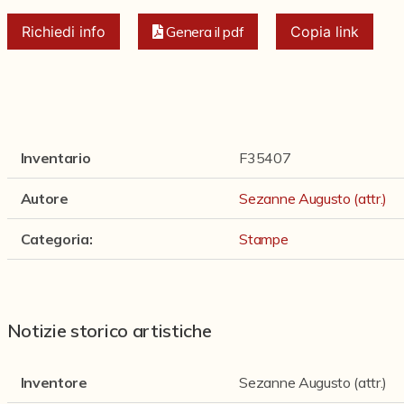
Richiedi info
Genera il pdf
Copia link
Inventario
F35407
Autore
Sezanne Augusto (attr.)
Categoria
:
Stampe
Notizie storico artistiche
Inventore
Sezanne Augusto (attr.)