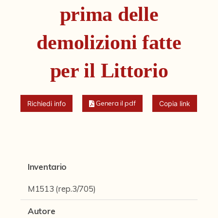
Fondi archivistici e raccolte documentarie
prima delle
Fondi Fotografici
demolizioni fatte
Fotografia e Nuovi Media
Manoscritti
per il Littorio
Sculture
Stampe
Genera il pdf
Richiedi info
Copia link
Strumenti Musicali
Testi a Stampa
virtual tour
Inventario
M1513 (rep.3/705)
Il progetto Digital Humanities
Autore