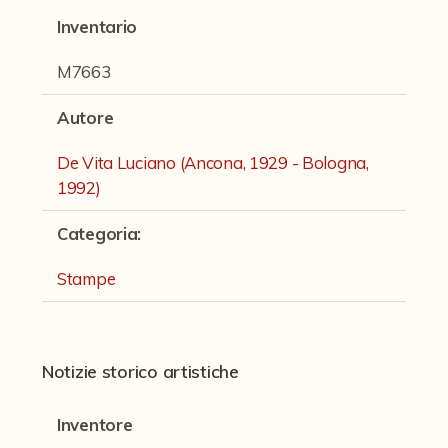
Fondi archivistici e raccolte documentarie
Inventario
Fondi Fotografici
M7663
Fotografia e Nuovi Media
Autore
Manoscritti
De Vita Luciano (Ancona, 1929 - Bologna,
Sculture
1992)
Stampe
Categoria
:
Strumenti Musicali
Stampe
Testi a Stampa
virtual tour
Notizie storico artistiche
Il progetto Digital Humanities
Inventore