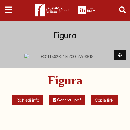
Digital
Humanities
Donazioni
Figura
Pubblicazioni
Collezioni
Figura
Arti Applicate
Cataloghi storici
Genera il pdf
Richiedi info
Copia link
Dipinti
Disegni