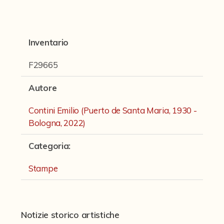
Fondi archivistici e raccolte documentarie
Fondi Fotografici
Inventario
Fotografia e Nuovi Media
Manoscritti
F29665
Sculture
Autore
Stampe
Contini Emilio (Puerto de Santa Maria, 1930 -
Strumenti Musicali
Bologna, 2022)
Testi a Stampa
Categoria
:
virtual tour
Stampe
Il progetto Digital Humanities
Notizie storico artistiche