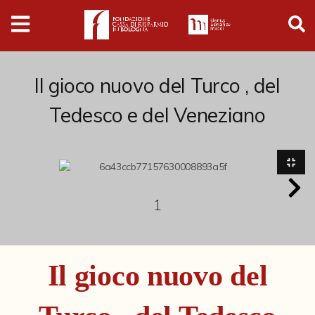
Digital
Humanities
Donazioni
Il gioco nuovo del Turco , del
Tedesco e del Veneziano
Pubblicazioni
Collezioni
1
Arti Applicate
Cataloghi storici
Dipinti
Il gioco nuovo del
Disegni