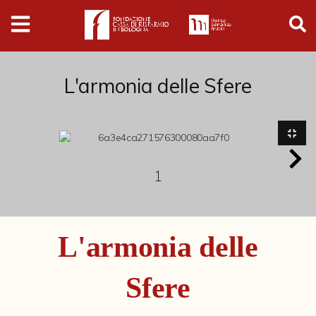
Digital
Humanities
Donazioni
L'armonia delle Sfere
Pubblicazioni
Collezioni
1
Arti Applicate
L'armonia delle
Cataloghi storici
Dipinti
Sfere
Disegni