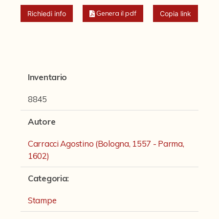
Fondi archivistici e raccolte documentarie
Genera il pdf
Richiedi info
Copia link
Fondi Fotografici
Fotografia e Nuovi Media
Manoscritti
Inventario
Sculture
8845
Stampe
Strumenti Musicali
Autore
Testi a Stampa
Carracci Agostino (Bologna, 1557 - Parma,
1602)
virtual tour
Categoria
:
Il progetto Digital Humanities
Stampe