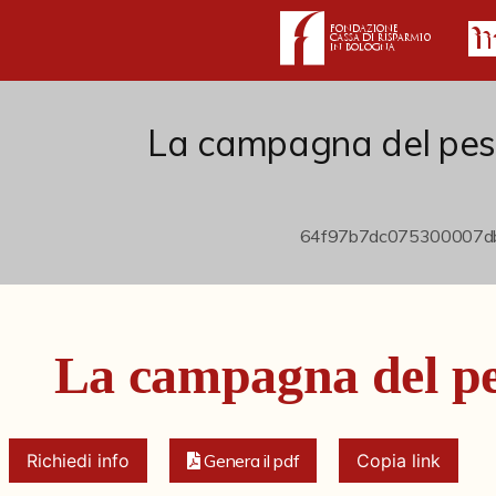
La campagna del pes
La campagna del pe
Richiedi info
Genera il pdf
Copia link