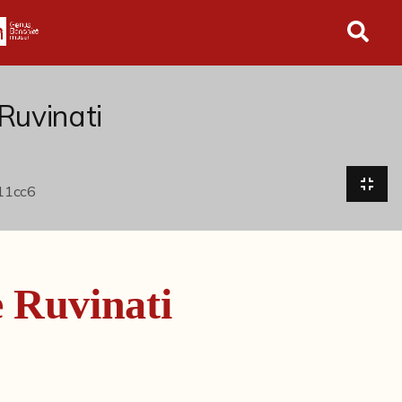
in tutto l'archivio
Ruvinati
 Ruvinati