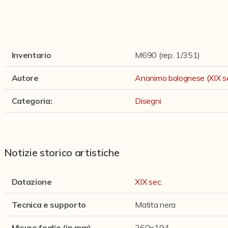
Inventario
M690 (rep. 1/351)
Autore
Anonimo bolognese (XIX se
Categoria
:
Disegni
Notizie storico artistiche
Datazione
XIX sec.
Tecnica e supporto
Matita nera
Misure foglio (in mm)
260x194