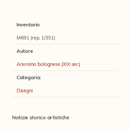
Fondi archivistici e raccolte documentarie
Fondi Fotografici
Inventario
Fotografia e Nuovi Media
Manoscritti
M691 (rep. 1/351)
Sculture
Autore
Stampe
Anonimo bolognese (XIX sec.)
Strumenti Musicali
Categoria
:
Testi a Stampa
Disegni
virtual tour
Il progetto Digital Humanities
Notizie storico artistiche