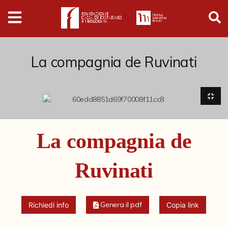
Digital
Humanities
Donazioni
La compagnia de Ruvinati
Pubblicazioni
Collezioni
La compagnia de
Arti Applicate
Ruvinati
Cataloghi storici
Dipinti
Genera il pdf
Richiedi info
Copia link
Disegni