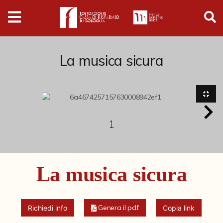
Digital
Humanities
Donazioni
La musica sicura
Pubblicazioni
Collezioni
1
Arti Applicate
La musica sicura
Cataloghi storici
Dipinti
Disegni
Genera il pdf
Richiedi info
Copia link