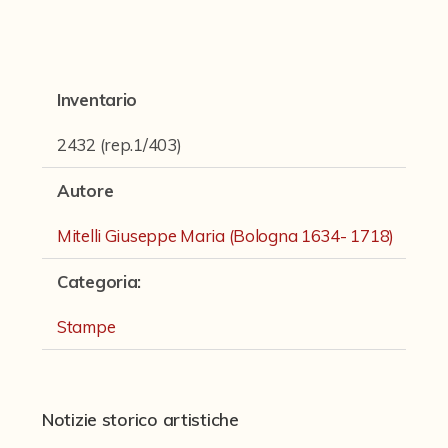
Fondi archivistici e raccolte documentarie
Fondi Fotografici
Fotografia e Nuovi Media
Inventario
Manoscritti
2432 (rep.1/403)
Sculture
Autore
Stampe
Mitelli Giuseppe Maria (Bologna 1634- 1718)
Strumenti Musicali
Categoria
:
Testi a Stampa
Stampe
virtual tour
Il progetto Digital Humanities
Notizie storico artistiche