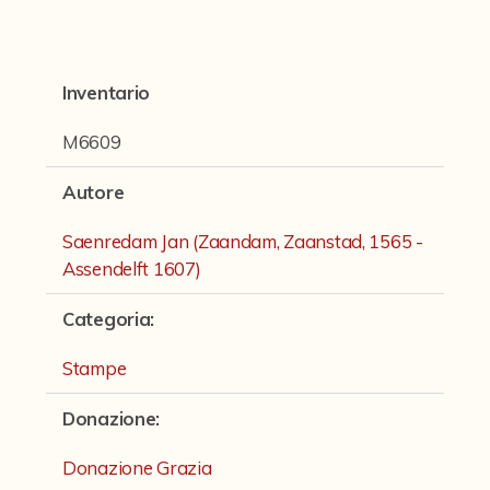
Fondi archivistici e raccolte documentarie
Fondi Fotografici
Inventario
Fotografia e Nuovi Media
Manoscritti
M6609
Sculture
Autore
Stampe
Saenredam Jan (Zaandam, Zaanstad, 1565 -
Strumenti Musicali
Assendelft 1607)
Testi a Stampa
Categoria
:
virtual tour
Stampe
Donazione
:
Il progetto Digital Humanities
Donazione Grazia