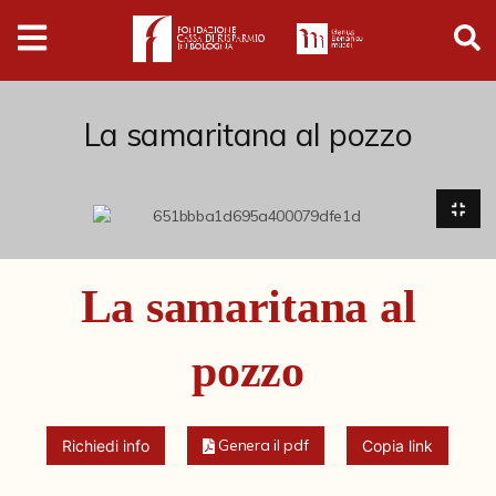
Digital
Humanities
Donazioni
La samaritana al pozzo
Pubblicazioni
Collezioni
La samaritana al
Arti Applicate
pozzo
Cataloghi storici
Dipinti
Genera il pdf
Richiedi info
Copia link
Disegni