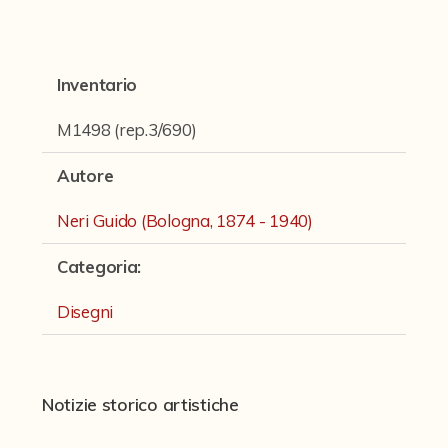
Fondi archivistici e raccolte documentarie
Fondi Fotografici
Inventario
Fotografia e Nuovi Media
Manoscritti
M1498 (rep.3/690)
Sculture
Autore
Stampe
Neri Guido (Bologna, 1874 - 1940)
Strumenti Musicali
Categoria
:
Testi a Stampa
Disegni
virtual tour
Il progetto Digital Humanities
Notizie storico artistiche