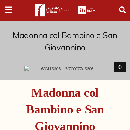
Digital
Humanities
Donazioni
Madonna col Bambino e San
Giovannino
Pubblicazioni
Collezioni
Arti Applicate
Madonna col
Cataloghi storici
Bambino e San
Dipinti
Disegni
Giovannino