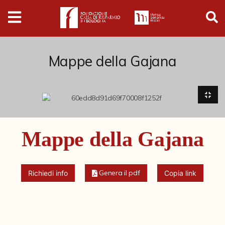
Digital
Humanities
Donazioni
Mappe della Gajana
Pubblicazioni
Collezioni
Mappe della Gajana
Arti Applicate
Cataloghi storici
Genera il pdf
Richiedi info
Copia link
Dipinti
Disegni