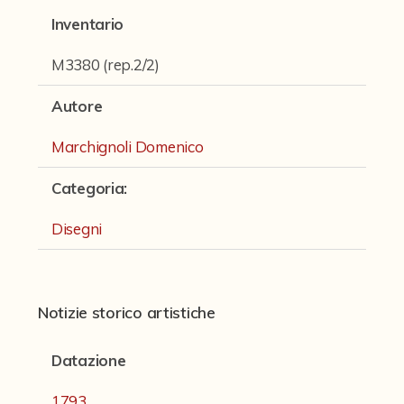
Fondi archivistici e raccolte documentarie
Inventario
Fondi Fotografici
M3380 (rep.2/2)
Fotografia e Nuovi Media
Autore
Manoscritti
Marchignoli Domenico
Sculture
Stampe
Categoria
:
Strumenti Musicali
Disegni
Testi a Stampa
virtual tour
Notizie storico artistiche
Datazione
Il progetto Digital Humanities
1793