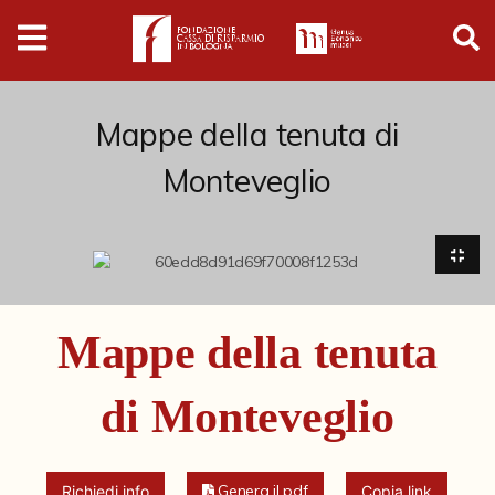
Digital
Humanities
Donazioni
Mappe della tenuta di
Monteveglio
Pubblicazioni
Collezioni
Arti Applicate
Mappe della tenuta
Cataloghi storici
di Monteveglio
Dipinti
Disegni
Genera il pdf
Richiedi info
Copia link