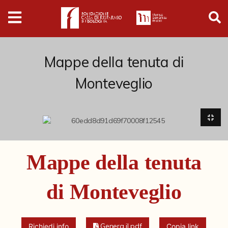
Digital
Humanities
Donazioni
Mappe della tenuta di
Monteveglio
Pubblicazioni
Collezioni
Arti Applicate
Mappe della tenuta
Cataloghi storici
di Monteveglio
Dipinti
Disegni
Genera il pdf
Richiedi info
Copia link